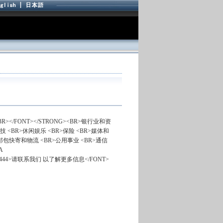
R></FONT></STRONG><BR>银行业和资
技 <BR>休闲娱乐 <BR>保险 <BR>媒体和
 邮包快寄和物流 <BR>公用事业 <BR>通信
A
 color=#444444>请联系我们 以了解更多信息</FONT>