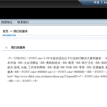
招贤纳士
联系我们
->
首页
我们的服务
我们的服务
<P><STRONG><FONT size=3>DCK提供适合以下行业的IT解决方案和服务：<B
本市场 <BR>大众消费品 <BR>离散制造业 <BR>教育 <BR>医疗卫生 <BR>高科
娱乐 游戏, 出版, 工作室和网络 <BR>资源<BR>环保<BR>零售 <BR>交通服务,
服务<BR><FONT color=#0066ff size=2><FONT color=#000000><BR></FONT><
href="http://www.dldck.com.cn/chinese/about.asp?ChannelID=4"><FONT
<BR></A></FONT></P>